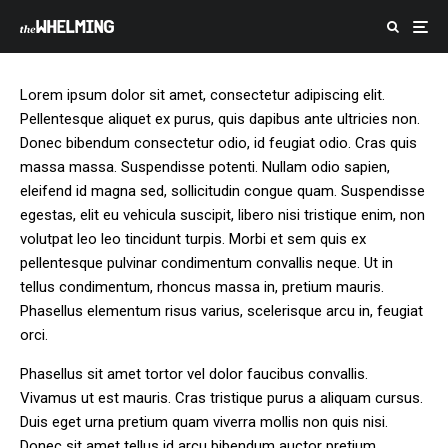
PRIVACY POLICY
Lorem ipsum dolor sit amet, consectetur adipiscing elit.
Pellentesque aliquet ex purus, quis dapibus ante ultricies non.
Donec bibendum consectetur odio, id feugiat odio. Cras quis
massa massa. Suspendisse potenti. Nullam odio sapien,
eleifend id magna sed, sollicitudin congue quam. Suspendisse
egestas, elit eu vehicula suscipit, libero nisi tristique enim, non
volutpat leo leo tincidunt turpis. Morbi et sem quis ex
pellentesque pulvinar condimentum convallis neque. Ut in
tellus condimentum, rhoncus massa in, pretium mauris.
Phasellus elementum risus varius, scelerisque arcu in, feugiat
orci.
Phasellus sit amet tortor vel dolor faucibus convallis.
Vivamus ut est mauris. Cras tristique purus a aliquam cursus.
Duis eget urna pretium quam viverra mollis non quis nisi.
Donec sit amet tellus id arcu bibendum auctor pretium