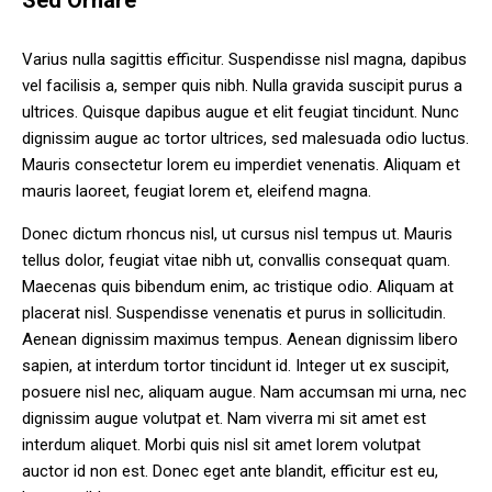
Sed Ornare
Varius nulla sagittis efficitur. Suspendisse nisl magna, dapibus
vel facilisis a, semper quis nibh. Nulla gravida suscipit purus a
ultrices. Quisque dapibus augue et elit feugiat tincidunt. Nunc
dignissim augue ac tortor ultrices, sed malesuada odio luctus.
Mauris consectetur lorem eu imperdiet venenatis. Aliquam et
mauris laoreet, feugiat lorem et, eleifend magna.
Donec dictum rhoncus nisl, ut cursus nisl tempus ut. Mauris
tellus dolor, feugiat vitae nibh ut, convallis consequat quam.
Maecenas quis bibendum enim, ac tristique odio. Aliquam at
placerat nisl. Suspendisse venenatis et purus in sollicitudin.
Aenean dignissim maximus tempus. Aenean dignissim libero
sapien, at interdum tortor tincidunt id. Integer ut ex suscipit,
posuere nisl nec, aliquam augue. Nam accumsan mi urna, nec
dignissim augue volutpat et. Nam viverra mi sit amet est
interdum aliquet. Morbi quis nisl sit amet lorem volutpat
auctor id non est. Donec eget ante blandit, efficitur est eu,